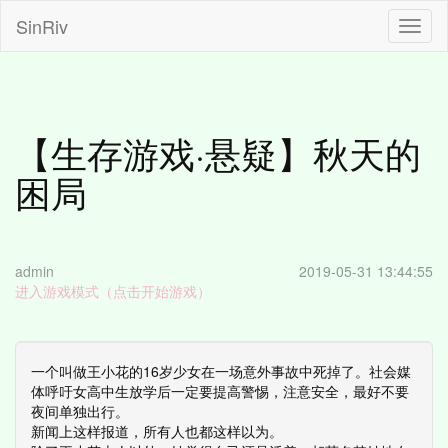
SinRiv
S
i
n
R
i
v
【生存游戏·悬疑】秋天的
困局
admin
2019-05-31 13:44:55
进入游戏模式（点击开始游戏）
一个叫做王小花的16岁少女在一场意外事故中死掉了。社会媒
体呼吁女高中生放学后一定要提高警惕，注意安全，最好不要
夜间单独出行。
新闻上这样报道，所有人也都这样以为。