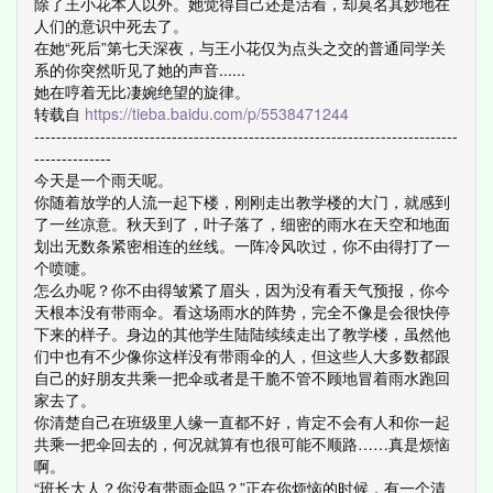
除了王小花本人以外。她觉得自己还是活着，却莫名其妙地在
人们的意识中死去了。
在她“死后”第七天深夜，与王小花仅为点头之交的普通同学关
系的你突然听见了她的声音......
她在哼着无比凄婉绝望的旋律。
转载自
https://tieba.baidu.com/p/5538471244
-----------------------------------------------------------------------------
--------------
今天是一个雨天呢。
你随着放学的人流一起下楼，刚刚走出教学楼的大门，就感到
了一丝凉意。秋天到了，叶子落了，细密的雨水在天空和地面
划出无数条紧密相连的丝线。一阵冷风吹过，你不由得打了一
个喷嚏。
怎么办呢？你不由得皱紧了眉头，因为没有看天气预报，你今
天根本没有带雨伞。看这场雨水的阵势，完全不像是会很快停
下来的样子。身边的其他学生陆陆续续走出了教学楼，虽然他
们中也有不少像你这样没有带雨伞的人，但这些人大多数都跟
自己的好朋友共乘一把伞或者是干脆不管不顾地冒着雨水跑回
家去了。
你清楚自己在班级里人缘一直都不好，肯定不会有人和你一起
共乘一把伞回去的，何况就算有也很可能不顺路……真是烦恼
啊。
“班长大人？你没有带雨伞吗？”正在你烦恼的时候，有一个清