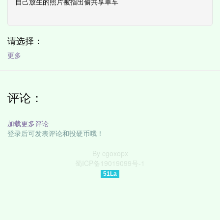
自己放生的照片被指出偷共享单车
请选择：
更多
评论：
加载更多评论
登录后可发表评论和投硬币哦！
By
cgoxopx
蜀ICP备19019099号-1
51La