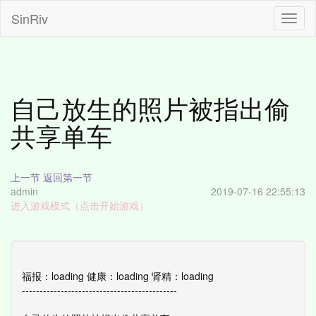
SinRiv
S
i
n
R
i
v
自己放生的照片被指出偷
共享单车
上一节
返回第一节
admin
2019-07-16 22:55:13
进入游戏模式（点击开始游戏）
福报：
loading
健康：
loading
肾精：
loading
--------------------------------------------